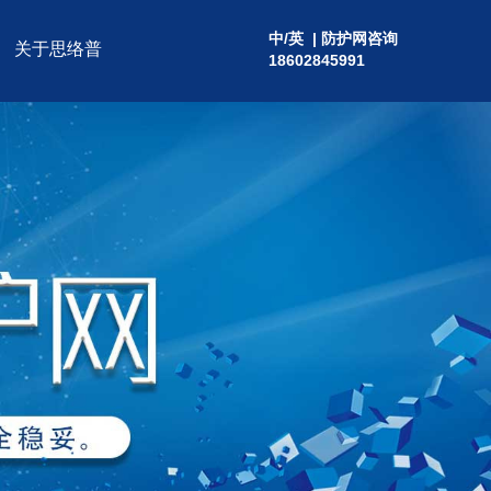
中
/
英
| 防护网咨询
关于思络普
18602845991