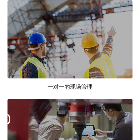
9
五星品质：有保障的材料和施工；靠谱的咨询；诚信
的兑现；三星价格：用买大众车的钱买了一辆高级别
的奔驰。
一对一的现场管理
10
一个工地一个专职施工管理人员；公司多年来最大的
一起安全事故为一个工人的脚踝粉碎性骨折；公司近
5年来无一起因自身管理原因造成的质量事故。