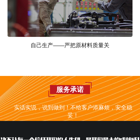
自己生产——严把原材料质量关
原材料好，及时自检和送检，坚决淘汰不合格供货
商；自己生产，保证原材料不被调换，控制工艺和成
本；生产技术能力---各类出现过的新图纸均能生产。
服务承诺
实话实说，说到做到！不给客户添麻烦，安全稳
妥！