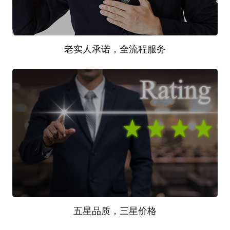
老实人承诺，全流程服务
8
我们实话实说，说到做到；我们多年无一起施工班组
围堵项目部事件。无一起拖欠民工工资事件；我们认
为：签单才是服务的开始，我们看重的不是一次合
作，我们期待N次合作。
五星品质，三星价格