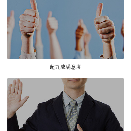
6
多年积累，多年沉淀，700余项项目经验---交了学费
后的经验总结（部分项目展示）
超九成满意度
7
公司九成客户来源于回头客户和转介绍客户；公司曾
一个客户反复合作和转介绍16次，成交金额2800多
万，前后持续五年，并且还在继续！