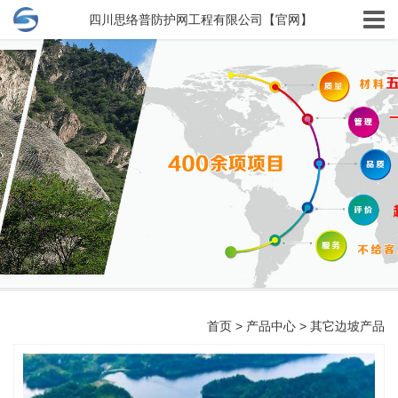
四川思络普防护网工程有限公司【官网】
首页
>
产品中心
>
其它边坡产品