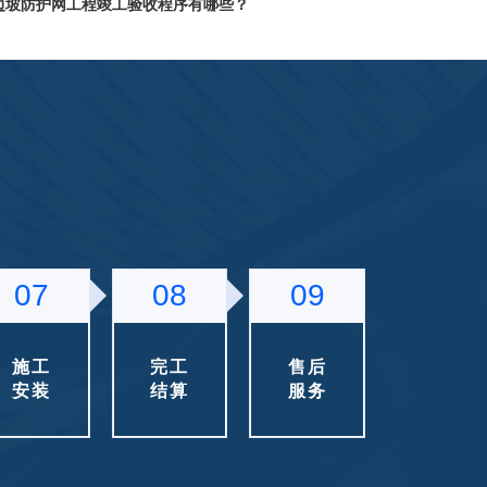
边坡防护网工程竣工验收程序有哪些？工程项目施工
具有一次性的基本特征，为了保证建设工程竣工验收
顺利进行，则必须按施工的客观规律和竣工的先后顺
如何保证边坡防护网工程竣工资料的质量？
序进行竣工验收。因此，在我国工程竣工验收是一项
法律制度，在《合同法》、《建筑法》、《建设工程
如何保证边坡防护网工程竣工资料的质量？在工程实
质量管理条例》中对竣工验收已做出了明确的相关规
践中，竣工资料整理工作是一项系统工程，它涉及工
定。
程管理的多个技术部门，而且作为一项复合型工作，
边坡防护网工程竣工资料编制中存在哪些问题？
竣工资料的质量直接受到施工管理质量的影响和制
约。
边坡防护网工程竣工资料编制中存在哪些问题？根据
我国现行的工程建设管理制度的要求，每个工程施工
完成之后，都需要进行验收及登记备案。
07
08
09
边坡防护网工程质量如何评分？
边坡防护网工程质量如何评分？边坡防护网工程作为
一项新兴的、不断发展的工程技术，在国内广泛推广
施工
完工
售后
24年的过程中，逐渐面临着相关规范、标准滞后的问
安装
结算
服务
GPS2型主动网和帘式防护网使用对比
题。因此，为了保障边坡防护网出工程的完工质量，
着手于项目工程的施工质量评定尤为重要！
GPS2型主动网和帘式防护网的使用对比