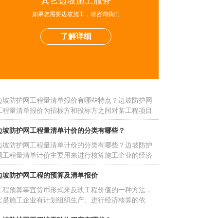
其它边坡施工服务
如果您需要边坡施工，请咨询我们
GPS2型主动网和帘式防护网使用对比
了解详细
GPS2型主动网和帘式防护网的使用对比
边坡防护网工程量清单报价有哪些特点？
边坡防护网工程量清单报价有哪些特点？边坡防护网
工程量清单报价为招标方和投标方之间对某工程项目
标的费用主要衡量标准，因而工程量清单报价则是招
边坡防护网工程量清单计价的分类有哪些？
标方和投标方是否能够合作的前提。
边坡防护网工程量清单计价的分类有哪些？边坡防护
网工程量清单计价主要用来进行核算施工企业的经济
情况，同时它受不同分类的影响，其核算的费用类别
边坡防护网工程的预算及清单报价
也各不相同，那么，边坡防护网工程量清单计价的分
类有哪些呢？
工程预算事宜货币形式来反映工程价值的一种方法，
它是施工企业有计划组织生产、进行经济核算的依
据，也是施工单位进行工厂投标报价的依据。
边坡防护网工程竣工验收程序有哪些？