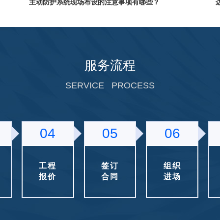
的
，
主动防护系统现场布设的注意事项有哪些？通常边坡
工
防护工程设计在完成产品选型之后，则还需要考虑结
合具体的现场条件对边坡系统进行合理的布置，以实
边坡防护工程的设计选型经验有哪些？
现防护工程的经济性、操作性、可靠性。
，
边坡防护工程的设计选型经验有哪些？边坡防护系统
服务流程
防
在国内已推行有10余年，在各类地质灾害的防治工程
号
中，已成功实施了成千上万起工程案例，且得到了各
SERVICE PROCESS
被动防护网的消能构件及其配置介绍
网
大工程行业的广泛应用。
中
工
众所周知，作为被动防护系统中用来传递和消减坡体
+
落石冲击荷载能量的重要元件，减压环在整个被动防
严
护系统的消能过程中，足见其重要性。
04
05
06
影响主动防护网效果的因素有哪些？
标
答：① 边坡本身是否适合挂主动防护网；② 主动防
方
护网的材料质量和施工质量如何。
工程
签订
组织
利
报价
合同
进场
边坡防护工程的施工组织设计结构介绍
主
边坡防护工程的施工组织设计结构是什么？施工组织
大
设计作为施工技术与施工项目管理有机结合的产物，
对
便成为了工程施工合理、有序、高效开展的有力保