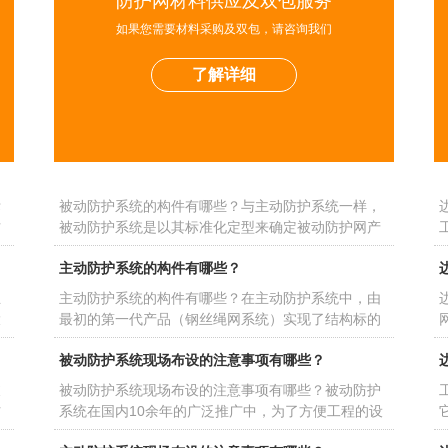
防护网材料供应及双包服务
如果您需要材料采购及双包，请咨询我们
边坡防护工程的施工组织设计结构介绍
了解详细
工
边坡防护工程的施工组织设计结构是什么？施工组织
+
设计作为施工技术与施工项目管理有机结合的产物，
严
便成为了工程施工合理、有序、高效开展的有力保
被动防护系统的构件有哪些？
障。​​​​​​​边坡防护工程的施工组织设计通常是针对不同的
工程环境进行编制，因此会存在不同工程的施工组
标
被动防护系统的构件有哪些？与主动防护系统一样，
方
被动防护系统是以其标准化定型来确定被动防护网产
利
品的防护功能。
主动防护系统的构件有哪些？
主
主动防护系统的构件有哪些？在主动防护系统中，由
大
最初的第一代产品（钢丝绳网系统）实现了结构标的
对
准化定型，升级至第二代产品（钢丝网系统）实现了
被动防护系统现场布设的注意事项有哪些？
结构的相对定型化，因此，系统的防护功能也达到了
更大的拓展。
坡
被动防护系统现场布设的注意事项有哪些？被动防护
防
系统在国内10余年的广泛推广中，为了方便工程的设
的
计与施工，防护网产品已经实现了标准化和定型化。
主动防护系统现场布设的注意事项有哪些？
进