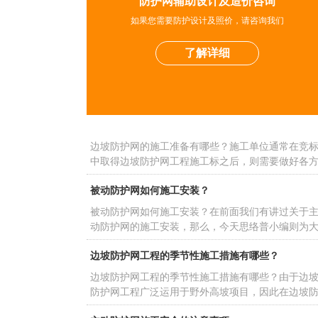
防护网辅助设计及造价咨询
如果您需要防护设计及照价，请咨询我们
边坡防护网工程安全保证措施有哪些？
了解详细
边坡防护网工程安全保证措施有哪些？安全管理在
程管理中十分重要，因此对于项目部建立“项目经理 
管理人员 + 施工队班组长” 的安全管理体系，则必须
边坡防护网的施工准备有哪些？
格要求。
边坡防护网的施工准备有哪些？施工单位通常在竞
中取得边坡防护网工程施工标之后，则需要做好各
面的施工准备，以便于后期项目的施工作业得以顺
被动防护网如何施工安装？
进展。
被动防护网如何施工安装？在前面我们有讲过关于
动防护网的施工安装，那么，今天思络普小编则为
家讲解关于被动防护网如何施工安装的相关知识，
边坡防护网工程的季节性施工措施有哪些？
此感兴趣的朋友们可继续下文了解哦！
边坡防护网工程的季节性施工措施有哪些？由于边
防护网工程广泛运用于野外高坡项目，因此在边坡
护网工程施工安装中则会较大程度的受到当地气候
主动防护网施工安全的注意事项
影响。为了有效保障边坡防护网工程的施工质量、