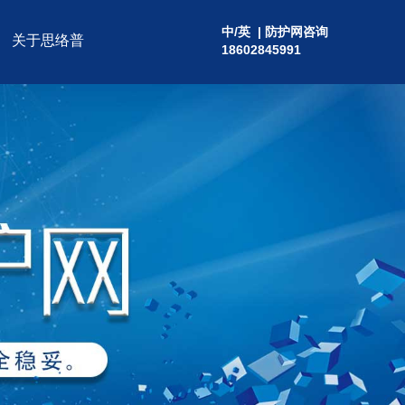
中
/
英
| 防护网咨询
关于思络普
18602845991