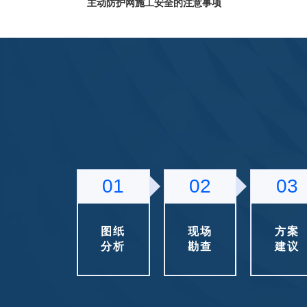
度、安全等方面，有关施工组织必须提前制定相应
主动防护网施工安全的注意事项有哪些？通常来讲
季节性施工措施。
主动防护系统用于危石分布集中的边坡情况，从施
安全角度考虑，则需要调整出相对应的施工作业方
主动防护网如何施工安装？
式。
主动防护网如何施工安装？尽管该系统的结构简单
施工工艺也相对简单，但主动防护系统在国内地灾
护领域推广的时间不长，且主动防护系统的产品型
边坡防护网工程安全保证措施有哪些？
种类较多，因而导致多数的施工团队对于主动防护
的施工安装还存在陌生感，则容易在施工安装过程
边坡防护网工程安全保证措施有哪些？安全管理在
出现一系列的错误情况。
程管理中十分重要，因此对于项目部建立“项目经理 
管理人员 + 施工队班组长” 的安全管理体系，则必须
01
02
03
边坡防护网的施工准备有哪些？
格要求。
边坡防护网的施工准备有哪些？施工单位通常在竞
中取得边坡防护网工程施工标之后，则需要做好各
图纸
现场
方案
面的施工准备，以便于后期项目的施工作业得以顺
分析
勘查
建议
被动防护网如何施工安装？
进展。
被动防护网如何施工安装？在前面我们有讲过关于
动防护网的施工安装，那么，今天思络普小编则为
家讲解关于被动防护网如何施工安装的相关知识，