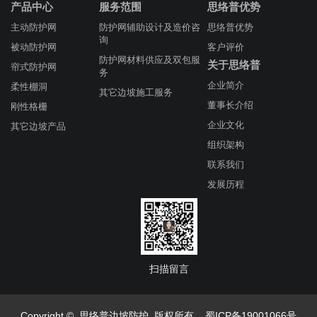
产品中心
服务范围
思络普优势
主动防护网
防护网辅助设计及造价咨
思络普优势
询
被动防护网
客户评价
防护网材料供应及双包服
关于思络普
帘式防护网
务
企业简介
柔性棚洞
其它边坡施工服务
董事长介绍
刚性格栅
企业文化
其它边坡产品
组织架构
联系我们
发展历程
扫描留言
Copyright © 思络普边坡防护 版权所有
蜀ICP备19001066号